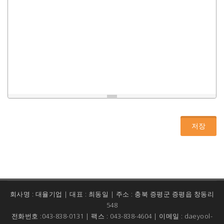
저장
회사명 : 대율기업 | 대표 : 최동일 | 주소 : 충북 증평군 증평읍 창동리
548
전화번호 :043-838-0131 | 팩스 : 043-838-4604 | 이메일 : daeyool-