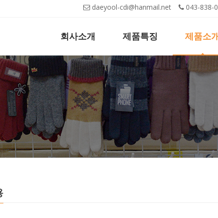
daeyool-cdi@hanmail.net
043-83
회사소개
제품특징
제품소
용