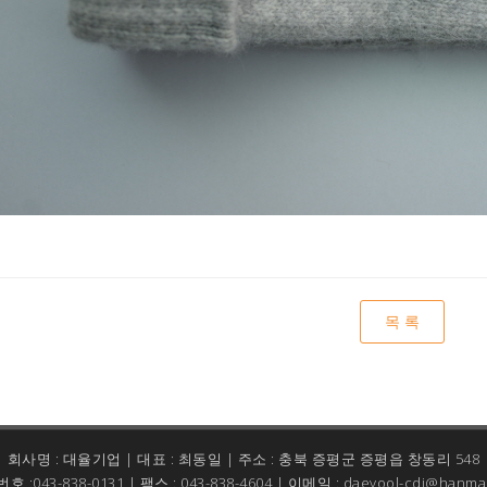
목 록
회사명 : 대율기업 | 대표 : 최동일 | 주소 : 충북 증평군 증평읍 창동리 548
 :043-838-0131 | 팩스 : 043-838-4604 | 이메일 : daeyool-cdi@hanmai