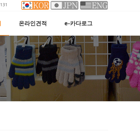
8-0131
개
온라인견적
e-카다로그