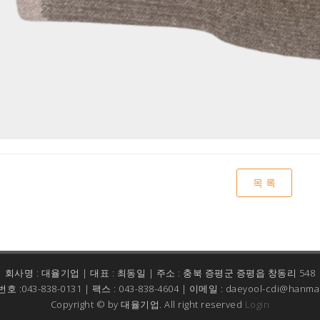
목 록
회사명 : 대율기업 | 대표 : 최동일 | 주소 : 충북 증평군 증평읍 창동리 548
 :043-838-0131 | 팩스 : 043-838-4604 | 이메일 : daeyool-cdi@hanmai
Copyright © by 대율기업. All right reserved
Login