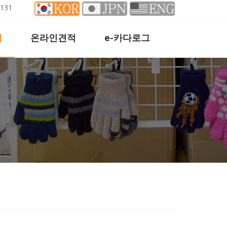
8-0131
개
온라인견적
e-카다로그