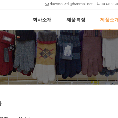
daeyool-cdi@hanmail.net
043-83
회사소개
제품특징
제품소
용